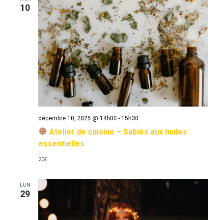
10
décembre 10, 2025 @ 14h00
-
15h30
Atelier de cuisine – Sablés aux huiles
essentielles
20€
LUN
29