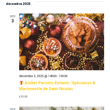
décembre 2025
MER
3
décembre 3, 2025 @ 14h00
-
15h30
Atelier Parents-Enfants : Spéculoos &
Marionnette de Saint Nicolas
€25.00
MER