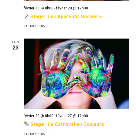
février 16 @ 8h00
-
février 20 @ 17h00
Stage : Les Apprentis Sorciers-
€15.00 à €185.00
LUN
23
février 23 @ 8h00
-
février 27 @ 17h00
Stage : Le Carnaval en Couleurs
€15.00 à €185.00