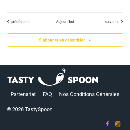
Évènements
Évènements
précédents
Aujourd’hui
suivants
S’abonner au calendrier
Partenariat
FAQ
Nos Conditions Générales
© 2026 TastySpoon